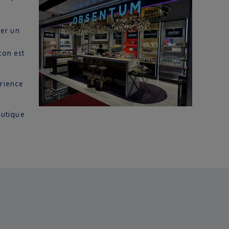
éer un
ton est
rience
outique