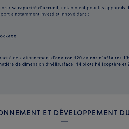
liorer sa
capacité d’accueil
, notamment pour les appareils d
oport a notamment investi et innové dans :
tockage
pacité de stationnement d’
environ 120 avions d’affaires
. L
atière de dimension d’hélisurface.
14 plots hélicoptère
et
ONNEMENT ET DÉVELOPPEMENT D