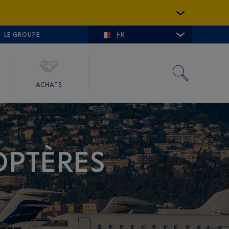
FR
LFE DE SAINT-TROPEZ
LE GROUPE
SKY VALET
ACHATS
COPTÈRES