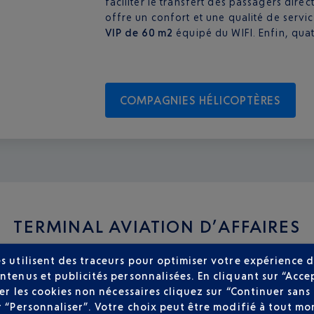
faciliter le transfert des passagers dir
offre un confort et une qualité de serv
VIP de 60 m2
équipé du WIFI. Enfin, quat
COMPAGNIES HÉLICOPTÈRES
TERMINAL AVIATION D’AFFAIRES
s utilisent des traceurs pour optimiser votre expérience d
ntenus et publicités personnalisées. En cliquant sur “Acce
user les cookies non nécessaires cliquez sur “Continuer sa
r “Personnaliser”. Votre choix peut être modifié à tout mom