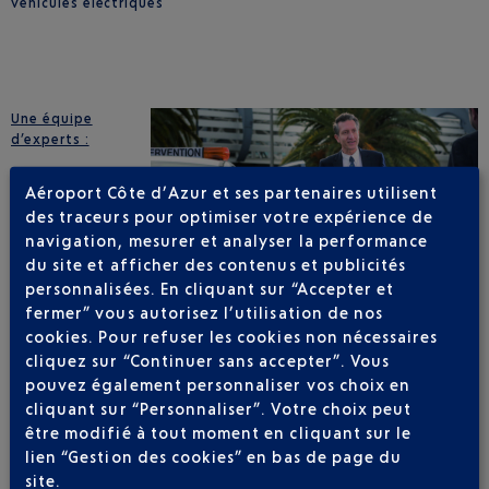
véhicules électriques
Une équipe
d’experts :
Notre équipe
Aéroport Côte d’Azur et ses partenaires utilisent
expérimentée
des traceurs pour optimiser votre expérience de
vous
navigation, mesurer et analyser la performance
accompagne
de la
du site et afficher des contenus et publicités
conception à la
personnalisées. En cliquant sur “Accepter et
réalisation de
fermer” vous autorisez l’utilisation de nos
votre
cookies. Pour refuser les cookies non nécessaires
évènement.
cliquez sur “Continuer sans accepter”. Vous
Nous vous apportons nos conseils, nos recommandations,
pouvez également personnaliser vos choix en
notre sens du service et du détail : interlocuteur commercial
dédié, une équipe opérationnelle et des équipes techniques.
cliquant sur “Personnaliser”. Votre choix peut
Gagnez en disponibilité pour vous consacrer pleinement à
être modifié à tout moment en cliquant sur le
votre événement et à vos clients.
lien “Gestion des cookies” en bas de page du
site.