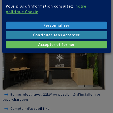
Pour plus d’information consultez
notre
politique Cookie
.
Des avantages exclusifs :
Personnaliser
Vous bénéficiez d’un environnement et de prestations pour un
service d'excellence à vos invités :
Continuer sans accepter
Accepter et fermer
Bornes électriques 22kW ou possibilité d'installer vos
superchargeurs.
Comptoir d'accueil fixe.